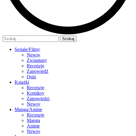
Szukaj:
Seriale/Filmy
Newsy
Zwiastuny
Recenzje
Zapowiedź
Quiz
Książki
Recenzje
Komiksy
Zapowiedzi
Newsy
Manga/Anime
Recenzje
Manga
Anime
Newsy