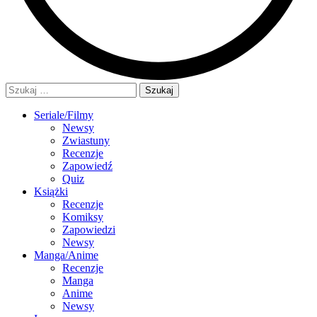
Szukaj:
Seriale/Filmy
Newsy
Zwiastuny
Recenzje
Zapowiedź
Quiz
Książki
Recenzje
Komiksy
Zapowiedzi
Newsy
Manga/Anime
Recenzje
Manga
Anime
Newsy