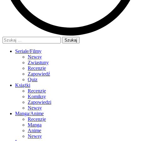
Szukaj:
Seriale/Filmy
Newsy
Zwiastuny
Recenzje
Zapowiedź
Quiz
Książki
Recenzje
Komiksy
Zapowiedzi
Newsy
Manga/Anime
Recenzje
Manga
Anime
Newsy