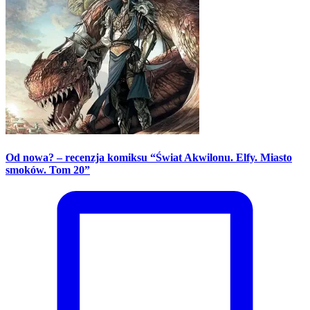
Od nowa? – recenzja komiksu “Świat Akwilonu. Elfy. Miasto
smoków. Tom 20”