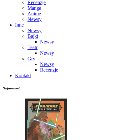
Recenzje
Manga
Anime
Newsy
Inne
Newsy
Bajki
Newsy
Teatr
Newsy
Gry
Newsy
Recenzje
Kontakt
Najnowsze!