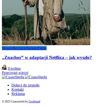
Newsy
Recenzje
Seriale/Filmy
„Znachor” w adaptacji Netflixa – jak wyszło?
Posted
Ewelina
by
Przeczytaj więcej
Dołącz do zespołu
Kontakt
Reklama
© 2025 Czasostrefa by
Goobrand