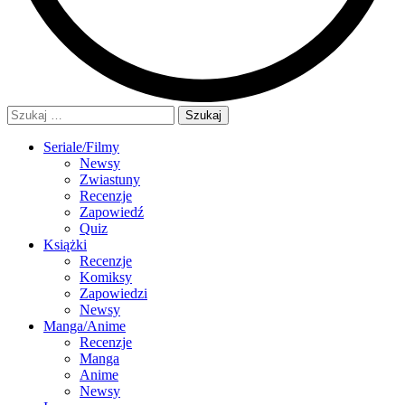
Szukaj:
Seriale/Filmy
Newsy
Zwiastuny
Recenzje
Zapowiedź
Quiz
Książki
Recenzje
Komiksy
Zapowiedzi
Newsy
Manga/Anime
Recenzje
Manga
Anime
Newsy