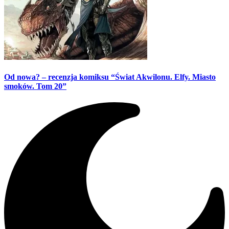
Od nowa? – recenzja komiksu “Świat Akwilonu. Elfy. Miasto
smoków. Tom 20”