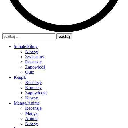
Szukaj:
Seriale/Filmy
Newsy
Zwiastuny
Recenzje
Zapowiedź
Quiz
Książki
Recenzje
Komiksy
Zapowiedzi
Newsy
Manga/Anime
Recenzje
Manga
Anime
Newsy