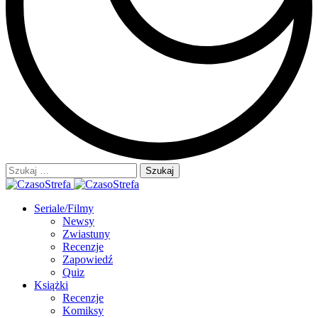
Szukaj:
Seriale/Filmy
Newsy
Zwiastuny
Recenzje
Zapowiedź
Quiz
Książki
Recenzje
Komiksy