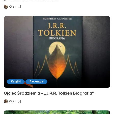
Ola
Posted
by
Książki
Recenzje
Ojciec Śródziemia – „J.R.R. Tolkien Biografia”
Ola
Posted
by