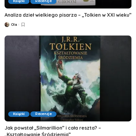
Książki
Recenzje
Analiza dzieł wielkiego pisarza – „Tolkien w XXI wieku”
Ola
Posted
by
Książki
Recenzje
Jak powstał „Silmarillion” i cała reszta? –
„Kształtowanie Śródziemia”