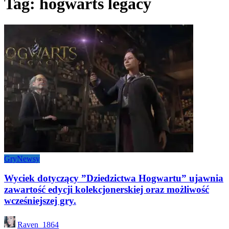
Tag:
hogwarts legacy
Gry
Newsy
Wyciek dotyczący ”Dziedzictwa Hogwartu” ujawnia
zawartość edycji kolekcjonerskiej oraz możliwość
wcześniejszej gry.
Posted
Raven_1864