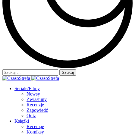
Szukaj:
Seriale/Filmy
Newsy
Zwiastuny
Recenzje
Zapowiedź
Quiz
Książki
Recenzje
Komiksy