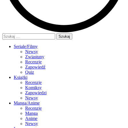
Szukaj:
Seriale/Filmy
Newsy
Zwiastuny
Recenzje
Zapowiedź
Quiz
Książki
Recenzje
Komiksy
Zapowiedzi
Newsy
Manga/Anime
Recenzje
Manga
Anime
Newsy