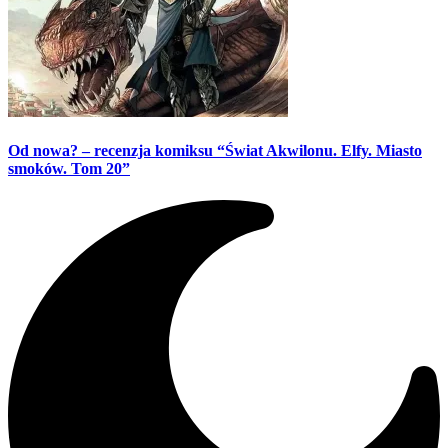
Od nowa? – recenzja komiksu “Świat Akwilonu. Elfy. Miasto
smoków. Tom 20”