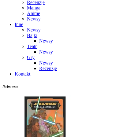
Recenzje
Manga
Anime
Newsy
Inne
Newsy
Bajki
Newsy
Teatr
Newsy
Gry
Newsy
Recenzje
Kontakt
Najnowsze!