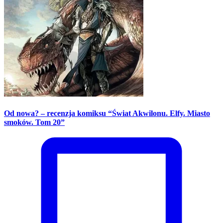
Od nowa? – recenzja komiksu “Świat Akwilonu. Elfy. Miasto
smoków. Tom 20”