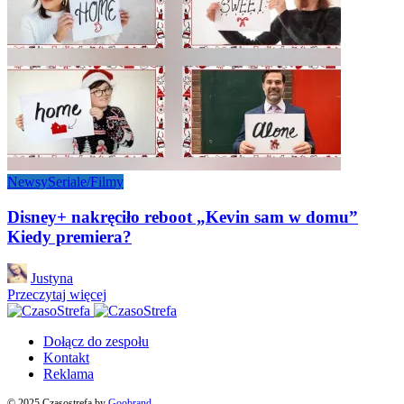
Newsy
Seriale/Filmy
Disney+ nakręciło reboot „Kevin sam w domu”
Kiedy premiera?
Posted
Justyna
by
Przeczytaj więcej
Dołącz do zespołu
Kontakt
Reklama
© 2025 Czasostrefa by
Goobrand