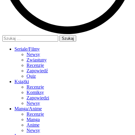
Szukaj:
Seriale/Filmy
Newsy
Zwiastuny
Recenzje
Zapowiedź
Quiz
Książki
Recenzje
Komiksy
Zapowiedzi
Newsy
Manga/Anime
Recenzje
Manga
Anime
Newsy