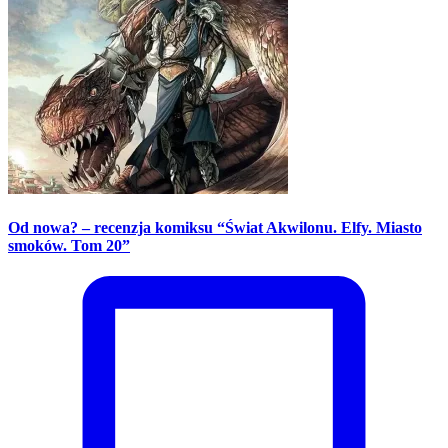
Od nowa? – recenzja komiksu “Świat Akwilonu. Elfy. Miasto
smoków. Tom 20”