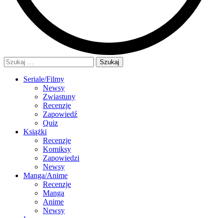
Szukaj:
Seriale/Filmy
Newsy
Zwiastuny
Recenzje
Zapowiedź
Quiz
Książki
Recenzje
Komiksy
Zapowiedzi
Newsy
Manga/Anime
Recenzje
Manga
Anime
Newsy