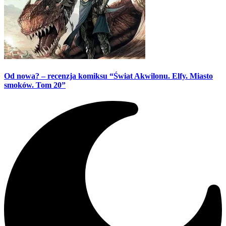
Od nowa? – recenzja komiksu “Świat Akwilonu. Elfy. Miasto
smoków. Tom 20”