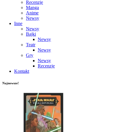
Recenzje
Manga
Anime
Newsy
Inne
Newsy
Bajki
Newsy
Teatr
Newsy
Gry
Newsy
Recenzje
Kontakt
Najnowsze!