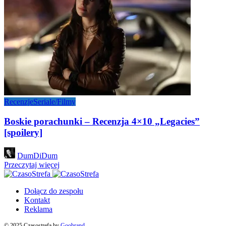
Recenzje
Seriale/Filmy
Boskie porachunki – Recenzja 4×10 „Legacies”
[spoilery]
Posted
DumDiDum
by
Przeczytaj więcej
Dołącz do zespołu
Kontakt
Reklama
© 2025 Czasostrefa by
Goobrand