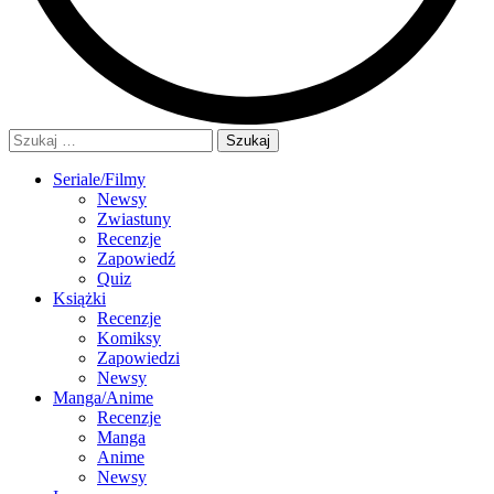
Szukaj:
Seriale/Filmy
Newsy
Zwiastuny
Recenzje
Zapowiedź
Quiz
Książki
Recenzje
Komiksy
Zapowiedzi
Newsy
Manga/Anime
Recenzje
Manga
Anime
Newsy