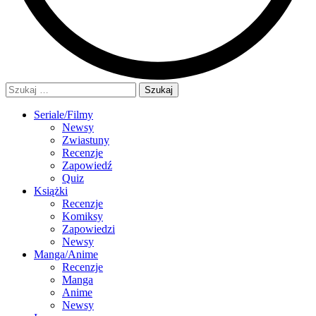
Szukaj:
Seriale/Filmy
Newsy
Zwiastuny
Recenzje
Zapowiedź
Quiz
Książki
Recenzje
Komiksy
Zapowiedzi
Newsy
Manga/Anime
Recenzje
Manga
Anime
Newsy