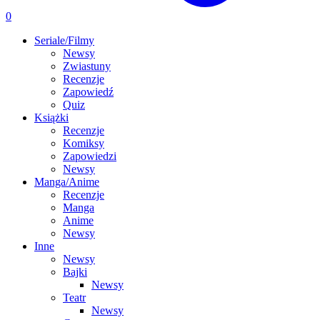
0
Seriale/Filmy
Newsy
Zwiastuny
Recenzje
Zapowiedź
Quiz
Książki
Recenzje
Komiksy
Zapowiedzi
Newsy
Manga/Anime
Recenzje
Manga
Anime
Newsy
Inne
Newsy
Bajki
Newsy
Teatr
Newsy