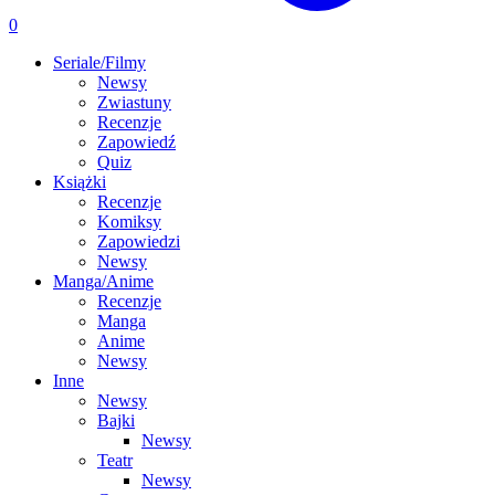
0
Seriale/Filmy
Newsy
Zwiastuny
Recenzje
Zapowiedź
Quiz
Książki
Recenzje
Komiksy
Zapowiedzi
Newsy
Manga/Anime
Recenzje
Manga
Anime
Newsy
Inne
Newsy
Bajki
Newsy
Teatr
Newsy