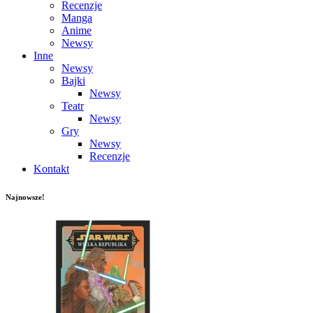
Recenzje
Manga
Anime
Newsy
Inne
Newsy
Bajki
Newsy
Teatr
Newsy
Gry
Newsy
Recenzje
Kontakt
Najnowsze!