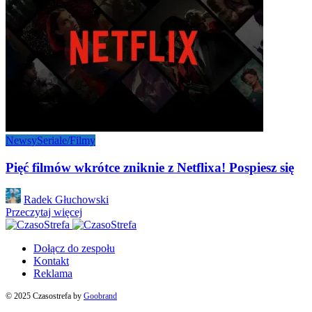
Newsy
Seriale/Filmy
Pięć filmów wkrótce zniknie z Netflixa! Pospiesz się
Posted
Radek Głuchowski
by
Przeczytaj więcej
Dołącz do zespołu
Kontakt
Reklama
© 2025 Czasostrefa by
Goobrand