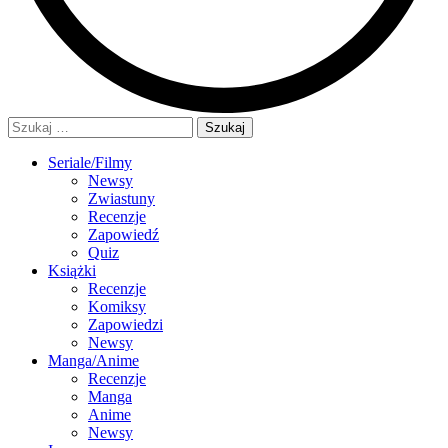
Szukaj:
Seriale/Filmy
Newsy
Zwiastuny
Recenzje
Zapowiedź
Quiz
Książki
Recenzje
Komiksy
Zapowiedzi
Newsy
Manga/Anime
Recenzje
Manga
Anime
Newsy