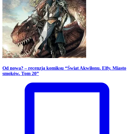
Od nowa? – recenzja komiksu “Świat Akwilonu. Elfy. Miasto
smoków. Tom 20”