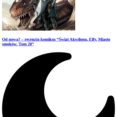
Od nowa? – recenzja komiksu “Świat Akwilonu. Elfy. Miasto
smoków. Tom 20”