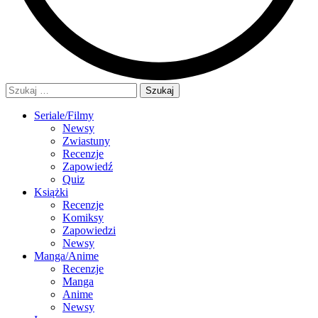
Szukaj:
Seriale/Filmy
Newsy
Zwiastuny
Recenzje
Zapowiedź
Quiz
Książki
Recenzje
Komiksy
Zapowiedzi
Newsy
Manga/Anime
Recenzje
Manga
Anime
Newsy