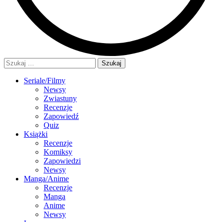
Szukaj:
Seriale/Filmy
Newsy
Zwiastuny
Recenzje
Zapowiedź
Quiz
Książki
Recenzje
Komiksy
Zapowiedzi
Newsy
Manga/Anime
Recenzje
Manga
Anime
Newsy