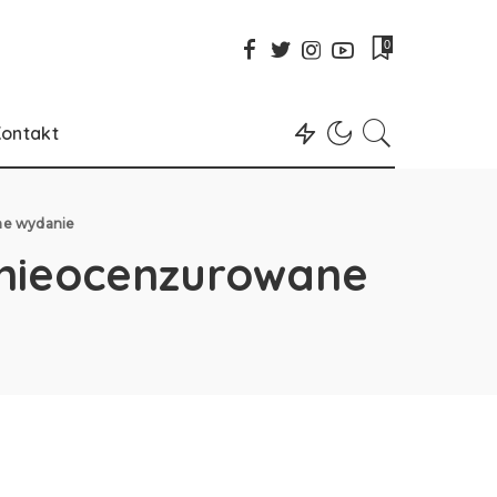
0
ontakt
ane wydanie
e nieocenzurowane