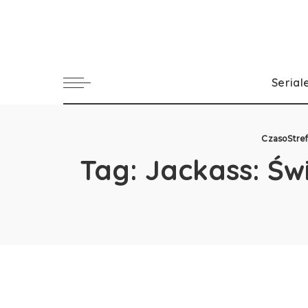
Serial
CzasoStre
Tag:
Jackass: Św