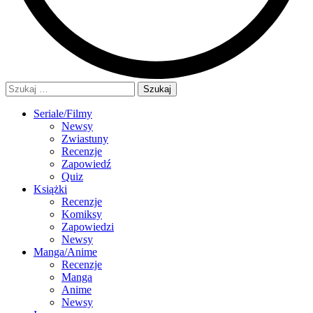
Szukaj:
Seriale/Filmy
Newsy
Zwiastuny
Recenzje
Zapowiedź
Quiz
Książki
Recenzje
Komiksy
Zapowiedzi
Newsy
Manga/Anime
Recenzje
Manga
Anime
Newsy