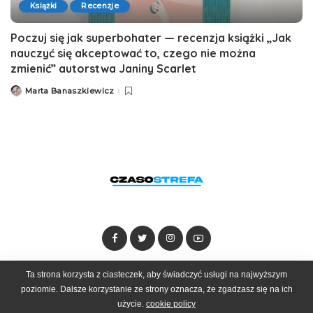
Książki
Recenzje
Poczuj się jak superbohater — recenzja książki „Jak
nauczyć się akceptować to, czego nie można
zmienić” autorstwa Janiny Scarlet
Marta Banaszkiewicz
Posted
by
Ta strona korzysta z ciasteczek, aby świadczyć usługi na najwyższym
Dołącz do zespołu
Kontakt
Reklama
poziomie. Dalsze korzystanie ze strony oznacza, że zgadzasz się na ich
użycie.
cookie policy