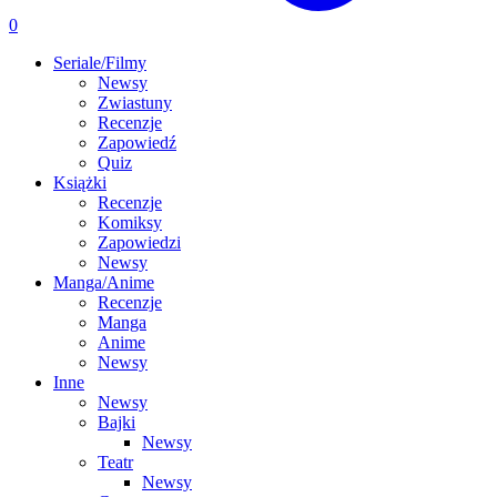
0
Seriale/Filmy
Newsy
Zwiastuny
Recenzje
Zapowiedź
Quiz
Książki
Recenzje
Komiksy
Zapowiedzi
Newsy
Manga/Anime
Recenzje
Manga
Anime
Newsy
Inne
Newsy
Bajki
Newsy
Teatr
Newsy