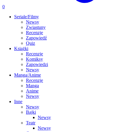
0
Seriale/Filmy
Newsy
Zwiastuny
Recenzje
Zapowiedź
Quiz
Książki
Recenzje
Komiksy
Zapowiedzi
Newsy
Manga/Anime
Recenzje
Manga
Anime
Newsy
Inne
Newsy
Bajki
Newsy
Teatr
Newsy