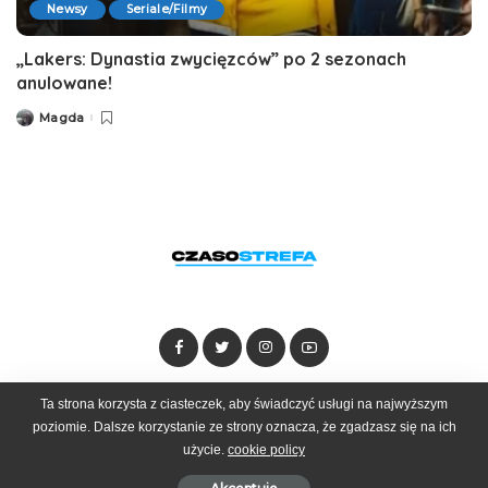
Newsy
Seriale/Filmy
„Lakers: Dynastia zwycięzców” po 2 sezonach
anulowane!
Magda
Posted
by
Ta strona korzysta z ciasteczek, aby świadczyć usługi na najwyższym
Dołącz do zespołu
Kontakt
Reklama
poziomie. Dalsze korzystanie ze strony oznacza, że zgadzasz się na ich
użycie.
cookie policy
© 2025 Czasostrefa by
Goobrand