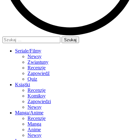
Szukaj:
Seriale/Filmy
Newsy
Zwiastuny
Recenzje
Zapowiedź
Quiz
Książki
Recenzje
Komiksy
Zapowiedzi
Newsy
Manga/Anime
Recenzje
Manga
Anime
Newsy