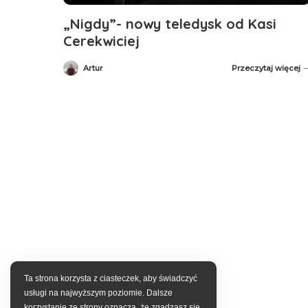
„Nigdy”- nowy teledysk od Kasi
Cerekwiciej
Artur
Przeczytaj więcej
Posted
by
Ta strona korzysta z ciasteczek, aby świadczyć
usługi na najwyższym poziomie. Dalsze
korzystanie ze strony oznacza, że zgadzasz się