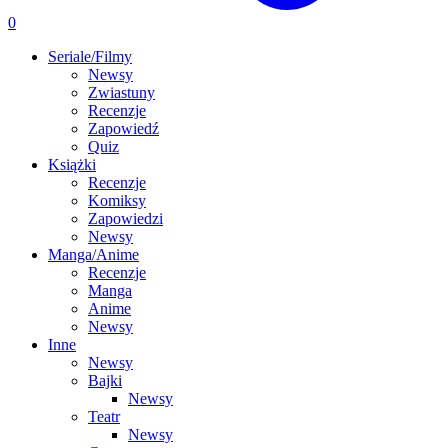
0
Seriale/Filmy
Newsy
Zwiastuny
Recenzje
Zapowiedź
Quiz
Książki
Recenzje
Komiksy
Zapowiedzi
Newsy
Manga/Anime
Recenzje
Manga
Anime
Newsy
Inne
Newsy
Bajki
Newsy
Teatr
Newsy