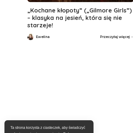
„Kochane kłopoty” („Gilmore Girls”)
– klasyka na jesień, która się nie
starzeje!
Ewelina
Przeczytaj więcej
Posted
by
Ta strona korzysta z ciasteczek, aby świadczyć