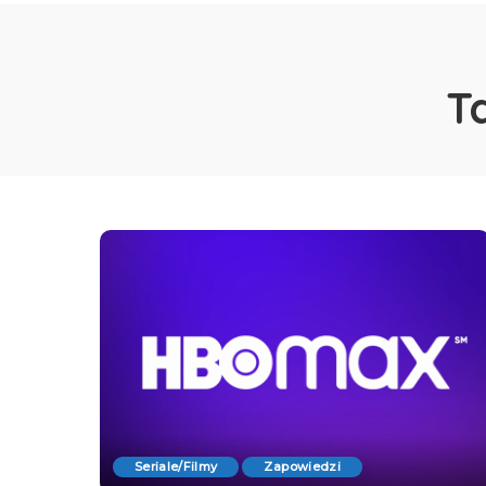
T
Seriale/Filmy
Zapowiedzi