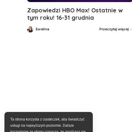
Zapowiedzi HBO Max! Ostatnie w
tym roku! 16-31 grudnia
Ewelina
Przeczytaj więcej
Posted
by
Ta strona korzysta z ciasteczek, aby świadczyć
usługi na najwyższym poziomie. Dalsze
korzystanie ze strony oznacza, że zgadzasz się