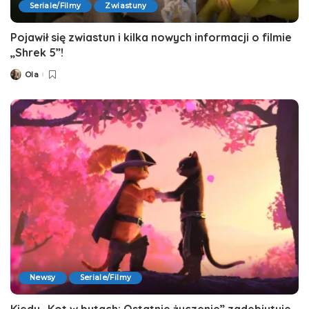
Seriale/Filmy
Zwiastuny
Pojawił się zwiastun i kilka nowych informacji o filmie
„Shrek 5”!
Ola
Posted
by
Newsy
Seriale/Filmy
Kiedy „Kot w butach: Ostatnie życzenie” zadebiutuje