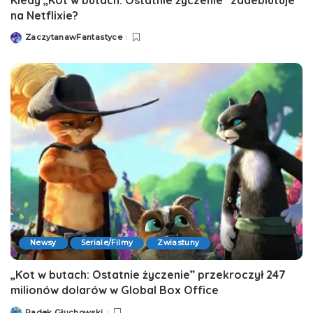
na Netflixie?
ZaczytanawFantastyce
Posted
by
Newsy
Seriale/Filmy
Zwiastuny
„Kot w butach: Ostatnie życzenie” przekroczył 247
milionów dolarów w Global Box Office
Radek Głuchowski