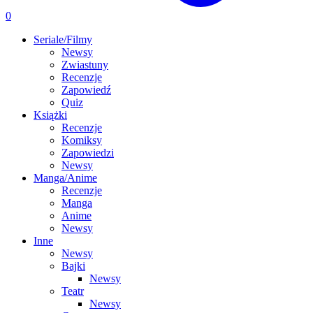
0
Seriale/Filmy
Newsy
Zwiastuny
Recenzje
Zapowiedź
Quiz
Książki
Recenzje
Komiksy
Zapowiedzi
Newsy
Manga/Anime
Recenzje
Manga
Anime
Newsy
Inne
Newsy
Bajki
Newsy
Teatr
Newsy