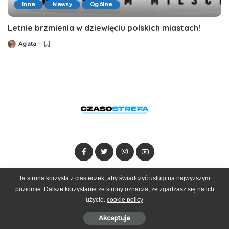
Inne
Newsy
Ogólne
Letnie brzmienia w dziewięciu polskich miastach!
Agata
Posted
by
Ta strona korzysta z ciasteczek, aby świadczyć usługi na najwyższym
Dołącz do zespołu
Kontakt
Reklama
poziomie. Dalsze korzystanie ze strony oznacza, że zgadzasz się na ich
użycie.
cookie policy
© 2025 Czasostrefa by
Goobrand
Akceptuje