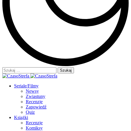
Szukaj:
Seriale/Filmy
Newsy
Zwiastuny
Recenzje
Zapowiedź
Quiz
Książki
Recenzje
Komiksy