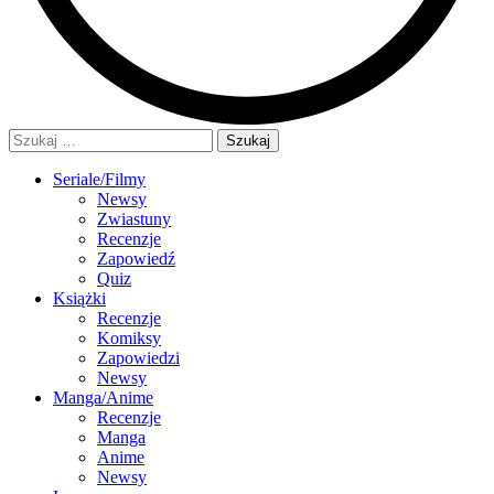
Szukaj:
Seriale/Filmy
Newsy
Zwiastuny
Recenzje
Zapowiedź
Quiz
Książki
Recenzje
Komiksy
Zapowiedzi
Newsy
Manga/Anime
Recenzje
Manga
Anime
Newsy