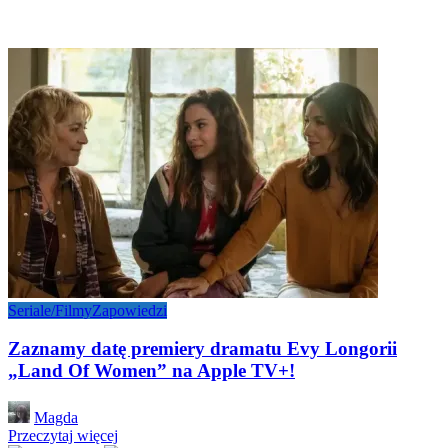
Seriale/Filmy
Zapowiedzi
Zaznamy datę premiery dramatu Evy Longorii
„Land Of Women” na Apple TV+!
Posted
Magda
by
Przeczytaj więcej