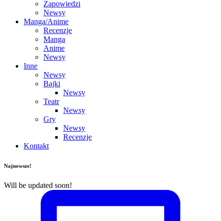
Zapowiedzi
Newsy
Manga/Anime
Recenzje
Manga
Anime
Newsy
Inne
Newsy
Bajki
Newsy
Teatr
Newsy
Gry
Newsy
Recenzje
Kontakt
Najnowsze!
Will be updated soon!