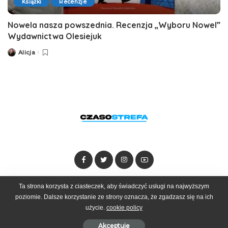
Książki
Recenzje
Nowela nasza powszednia. Recenzja „Wyboru Nowel”
Wydawnictwa Olesiejuk
Alicja
Posted
by
Ta strona korzysta z ciasteczek, aby świadczyć usługi na najwyższym
Dołącz do zespołu
Kontakt
Reklama
poziomie. Dalsze korzystanie ze strony oznacza, że zgadzasz się na ich
użycie.
cookie policy
© 2025 Czasostrefa by
Goobrand
Akceptuje