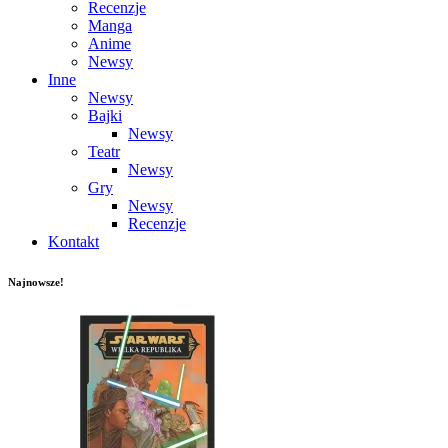
Recenzje
Manga
Anime
Newsy
Inne
Newsy
Bajki
Newsy
Teatr
Newsy
Gry
Newsy
Recenzje
Kontakt
Najnowsze!