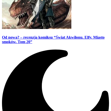
Od nowa? – recenzja komiksu “Świat Akwilonu. Elfy. Miasto
smoków. Tom 20”