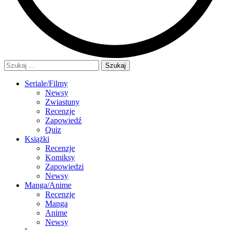
Szukaj:
Seriale/Filmy
Newsy
Zwiastuny
Recenzje
Zapowiedź
Quiz
Książki
Recenzje
Komiksy
Zapowiedzi
Newsy
Manga/Anime
Recenzje
Manga
Anime
Newsy