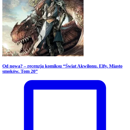
Od nowa? – recenzja komiksu “Świat Akwilonu. Elfy. Miasto
smoków. Tom 20”