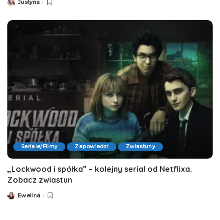
Justyna
Posted
by
Seriale/Filmy
Zapowiedzi
Zwiastuny
,,Lockwood i spółka” – kolejny serial od Netflixa.
Zobacz zwiastun
Ewelina
Posted
by