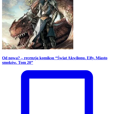
Od nowa? – recenzja komiksu “Świat Akwilonu. Elfy. Miasto
smoków. Tom 20”