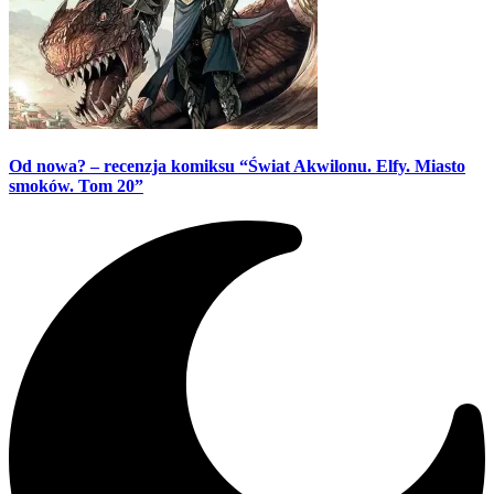
Od nowa? – recenzja komiksu “Świat Akwilonu. Elfy. Miasto
smoków. Tom 20”