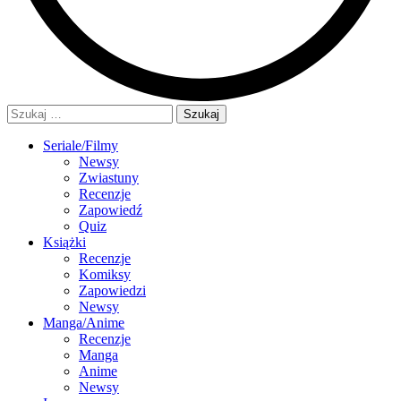
Szukaj:
Seriale/Filmy
Newsy
Zwiastuny
Recenzje
Zapowiedź
Quiz
Książki
Recenzje
Komiksy
Zapowiedzi
Newsy
Manga/Anime
Recenzje
Manga
Anime
Newsy