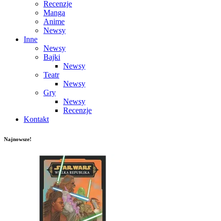
Recenzje
Manga
Anime
Newsy
Inne
Newsy
Bajki
Newsy
Teatr
Newsy
Gry
Newsy
Recenzje
Kontakt
Najnowsze!