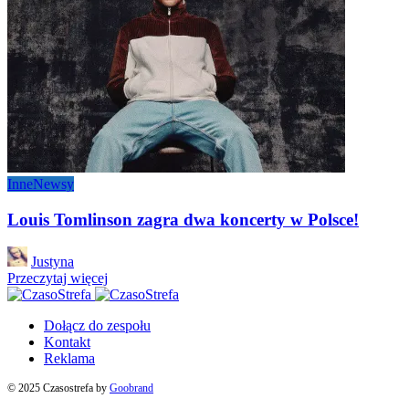
Inne
Newsy
Louis Tomlinson zagra dwa koncerty w Polsce!
Posted
Justyna
by
Przeczytaj więcej
Dołącz do zespołu
Kontakt
Reklama
© 2025 Czasostrefa by
Goobrand