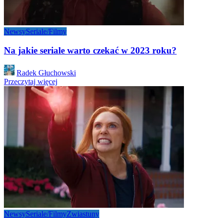
Newsy
Seriale/Filmy
Na jakie seriale warto czekać w 2023 roku?
Posted
Radek Głuchowski
by
Przeczytaj więcej
Newsy
Seriale/Filmy
Zwiastuny