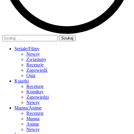
Szukaj:
Seriale/Filmy
Newsy
Zwiastuny
Recenzje
Zapowiedź
Quiz
Książki
Recenzje
Komiksy
Zapowiedzi
Newsy
Manga/Anime
Recenzje
Manga
Anime
Newsy