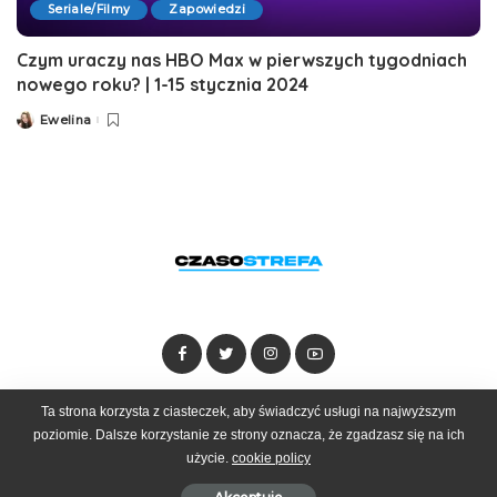
Seriale/Filmy
Zapowiedzi
Czym uraczy nas HBO Max w pierwszych tygodniach
nowego roku? | 1-15 stycznia 2024
Ewelina
Posted
by
Ta strona korzysta z ciasteczek, aby świadczyć usługi na najwyższym
Dołącz do zespołu
Kontakt
Reklama
poziomie. Dalsze korzystanie ze strony oznacza, że zgadzasz się na ich
użycie.
cookie policy
© 2025 Czasostrefa by
Goobrand