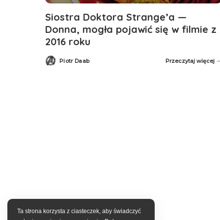
Siostra Doktora Strange’a —
Donna, mogła pojawić się w filmie z
2016 roku
Piotr Daab
Przeczytaj więcej
Posted
by
Ta strona korzysta z ciasteczek, aby świadczyć