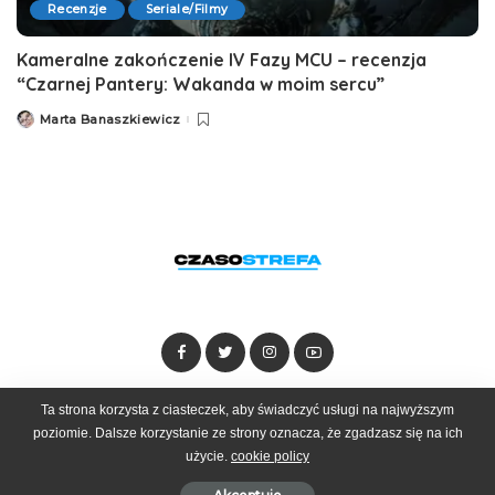
Recenzje
Seriale/Filmy
Kameralne zakończenie IV Fazy MCU – recenzja
“Czarnej Pantery: Wakanda w moim sercu”
Marta Banaszkiewicz
Posted
by
Ta strona korzysta z ciasteczek, aby świadczyć usługi na najwyższym
Dołącz do zespołu
Kontakt
Reklama
poziomie. Dalsze korzystanie ze strony oznacza, że zgadzasz się na ich
użycie.
cookie policy
© 2025 Czasostrefa by
Goobrand