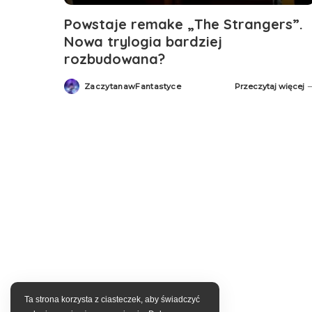
Powstaje remake „The Strangers”.
Nowa trylogia bardziej
rozbudowana?
ZaczytanawFantastyce
Przeczytaj więcej
Posted
by
Ta strona korzysta z ciasteczek, aby świadczyć