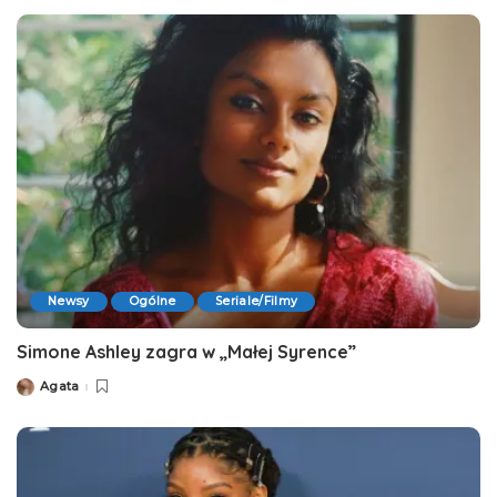
Newsy
Ogólne
Seriale/Filmy
Simone Ashley zagra w „Małej Syrence”
Agata
Posted
by