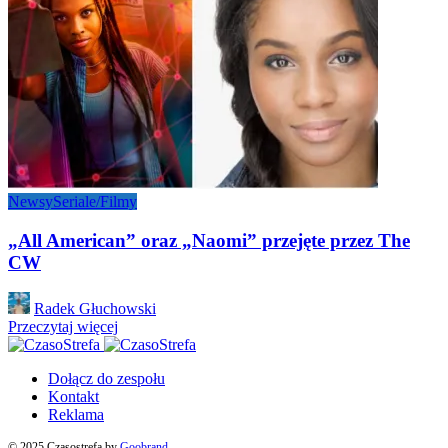
Newsy
Seriale/Filmy
„All American” oraz „Naomi” przejęte przez The
CW
Posted
Radek Głuchowski
by
Przeczytaj więcej
Dołącz do zespołu
Kontakt
Reklama
© 2025 Czasostrefa by
Goobrand