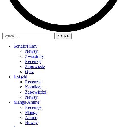
Szukaj:
Seriale/Filmy
Newsy
Zwiastuny
Recenzje
Zapowiedź
Quiz
Książki
Recenzje
Komiksy
Zapowiedzi
Newsy
Manga/Anime
Recenzje
Manga
Anime
Newsy