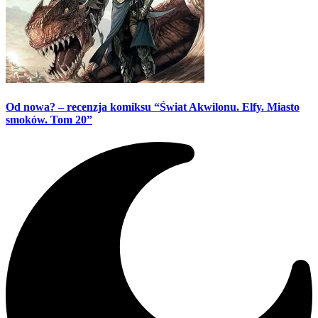
Od nowa? – recenzja komiksu “Świat Akwilonu. Elfy. Miasto
smoków. Tom 20”