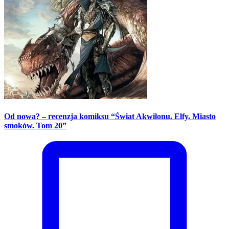
Od nowa? – recenzja komiksu “Świat Akwilonu. Elfy. Miasto
smoków. Tom 20”