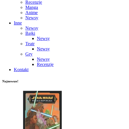
Recenzje
Manga
Anime
Newsy
Inne
Newsy
Bajki
Newsy
Teatr
Newsy
Gry
Newsy
Recenzje
Kontakt
Najnowsze!