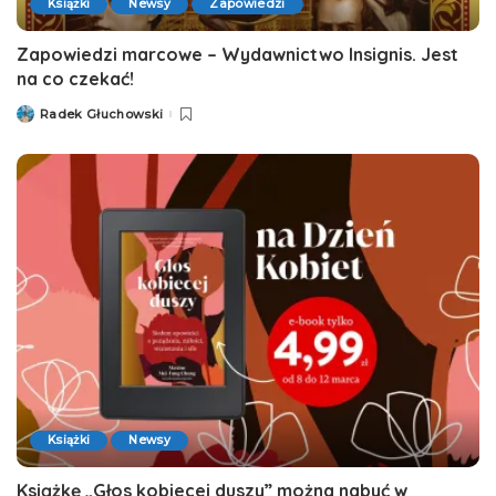
Książki
Newsy
Zapowiedzi
Zapowiedzi marcowe – Wydawnictwo Insignis. Jest
na co czekać!
Radek Głuchowski
Posted
by
Książki
Newsy
Książkę „Głos kobiecej duszy” można nabyć w