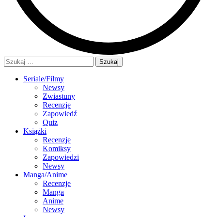
Szukaj:
Seriale/Filmy
Newsy
Zwiastuny
Recenzje
Zapowiedź
Quiz
Książki
Recenzje
Komiksy
Zapowiedzi
Newsy
Manga/Anime
Recenzje
Manga
Anime
Newsy