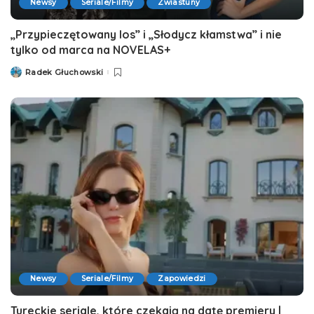
Newsy
Seriale/Filmy
Zwiastuny
„Przypieczętowany los” i „Słodycz kłamstwa” i nie
tylko od marca na NOVELAS+
Radek Głuchowski
Posted
by
Newsy
Seriale/Filmy
Zapowiedzi
Tureckie seriale, które czekają na datę premiery |