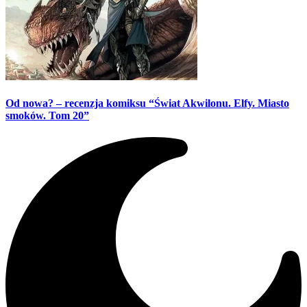
Od nowa? – recenzja komiksu “Świat Akwilonu. Elfy. Miasto
smoków. Tom 20”