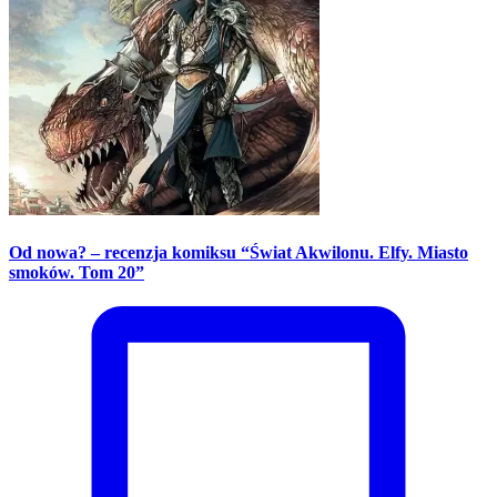
Od nowa? – recenzja komiksu “Świat Akwilonu. Elfy. Miasto
smoków. Tom 20”