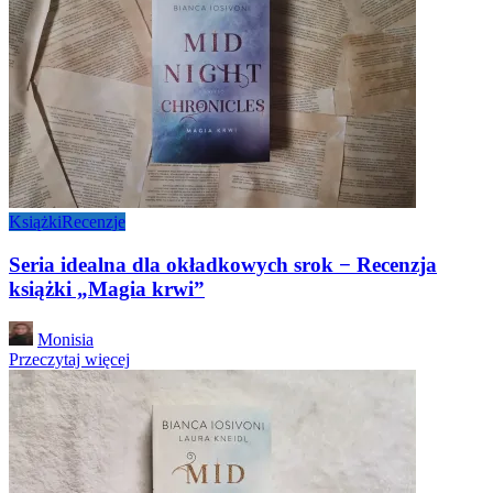
Książki
Recenzje
Seria idealna dla okładkowych srok − Recenzja
książki „Magia krwi”
Posted
Monisia
by
Przeczytaj więcej