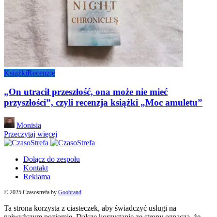
Książki
Recenzje
„On utracił przeszłość, ona może nie mieć
przyszłości”, czyli recenzja książki „Moc amuletu”
Posted
Monisia
by
Przeczytaj więcej
Dołącz do zespołu
Kontakt
Reklama
© 2025 Czasostrefa by
Goobrand
Ta strona korzysta z ciasteczek, aby świadczyć usługi na
najwyższym poziomie. Dalsze korzystanie ze strony oznacza, że