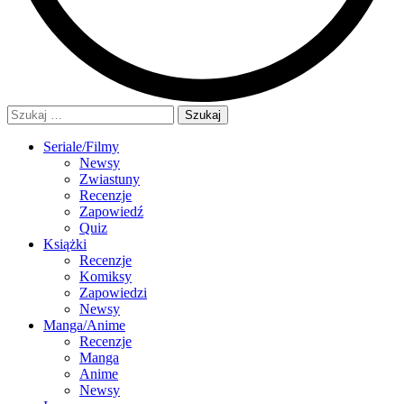
Szukaj:
Seriale/Filmy
Newsy
Zwiastuny
Recenzje
Zapowiedź
Quiz
Książki
Recenzje
Komiksy
Zapowiedzi
Newsy
Manga/Anime
Recenzje
Manga
Anime
Newsy