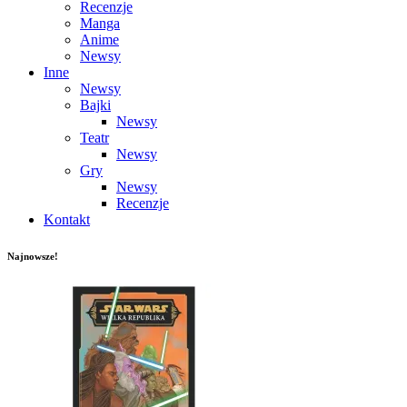
Recenzje
Manga
Anime
Newsy
Inne
Newsy
Bajki
Newsy
Teatr
Newsy
Gry
Newsy
Recenzje
Kontakt
Najnowsze!