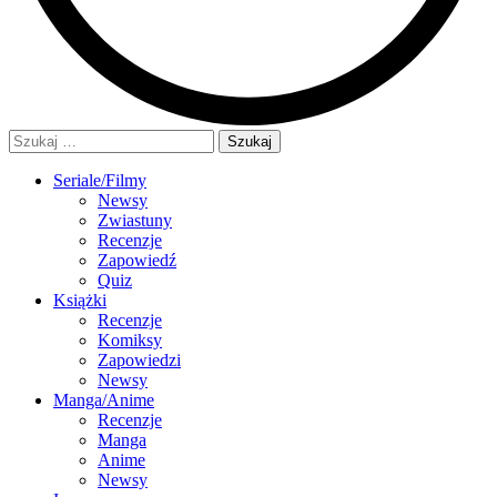
Szukaj:
Seriale/Filmy
Newsy
Zwiastuny
Recenzje
Zapowiedź
Quiz
Książki
Recenzje
Komiksy
Zapowiedzi
Newsy
Manga/Anime
Recenzje
Manga
Anime
Newsy