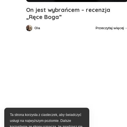
On jest wybrańcem – recenzja
„Ręce Boga”
Ola
Przeczytaj więcej
Posted
by
Ta strona korzysta z ciasteczek, aby świadczyć
usługi na najwyższym poziomie. Dalsze
korzystanie ze strony oznacza, że zgadzasz się