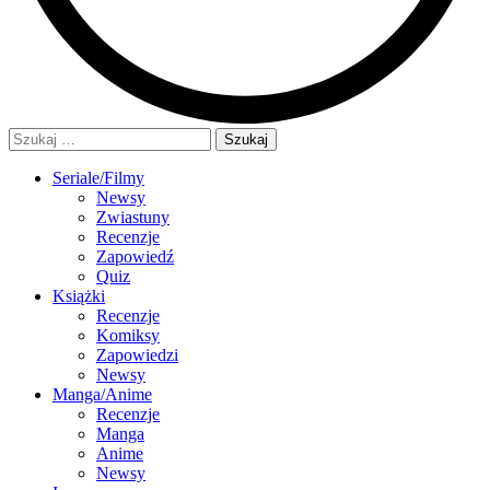
Szukaj:
Seriale/Filmy
Newsy
Zwiastuny
Recenzje
Zapowiedź
Quiz
Książki
Recenzje
Komiksy
Zapowiedzi
Newsy
Manga/Anime
Recenzje
Manga
Anime
Newsy