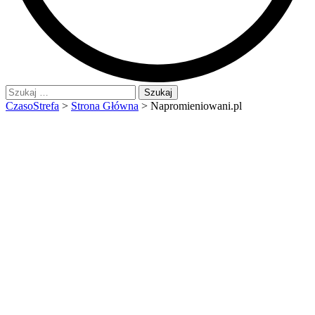
Szukaj:
CzasoStrefa
>
Strona Główna
>
Napromieniowani.pl