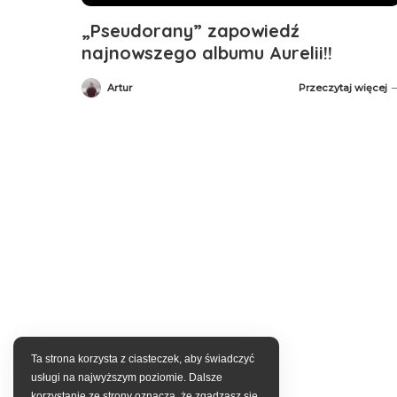
„Pseudorany” zapowiedź
najnowszego albumu Aurelii!!
Artur
Przeczytaj więcej
Posted
by
Ta strona korzysta z ciasteczek, aby świadczyć
usługi na najwyższym poziomie. Dalsze
korzystanie ze strony oznacza, że zgadzasz się